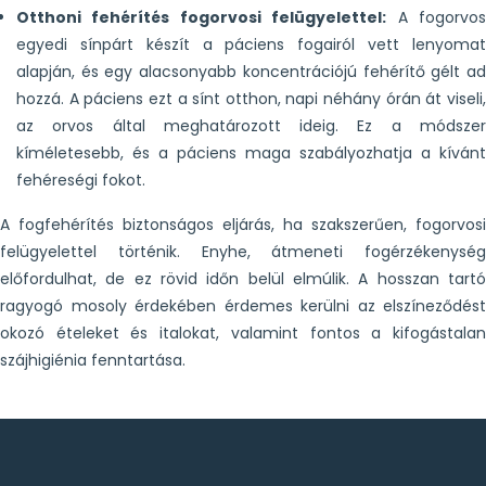
Otthoni fehérítés fogorvosi felügyelettel:
A fogorvo
egyedi sínpárt készít a páciens fogairól vett lenyomat
alapján, és egy alacsonyabb koncentrációjú fehérítő gélt ad
hozzá. A páciens ezt a sínt otthon, napi néhány órán át viseli,
az orvos által meghatározott ideig. Ez a módszer
kíméletesebb, és a páciens maga szabályozhatja a kívánt
fehéreségi fokot.
A fogfehérítés biztonságos eljárás, ha szakszerűen, fogorvosi
felügyelettel történik. Enyhe, átmeneti fogérzékenység
előfordulhat, de ez rövid időn belül elmúlik. A hosszan tartó
ragyogó mosoly érdekében érdemes kerülni az elszíneződést
okozó ételeket és italokat, valamint fontos a kifogástalan
szájhigiénia fenntartása.