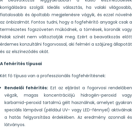
A beavatkozás leggyakrabban a külső elszíneződések
korrigálására szolgál. Ideális választás, ha valaki világosabb,
fiatalosabb és ápoltabb megjelenésre vágyik, és ezzel növelné
az önbizalmát. Fontos tudni, hogy a fogfehérítő anyagok csak a
természetes fogszöveten működnek, a tömések, koronák vagy
hidak színét nem változtatják meg. Ezért a beavatkozás előtt
érdemes konzultálni fogorvossal, aki felméri a szájüreg állapotát
és az elszíneződés okát.
A fehérítés típusai
Két fő típusa van a professzionális fogfehérítésnek:
Rendelői fehérítés:
Ezt az eljárást a fogorvosi rendelőbe
végzik, magas koncentrációjú hidrogén-peroxid vagy
karbamid-peroxid tartalmú gélt használnak, amelyet gyakran
speciális lámpával (például UV- vagy LED-fénnyel) aktiválnak
a hatás felgyorsítása érdekében. Az eredmény azonnali és
látványos.