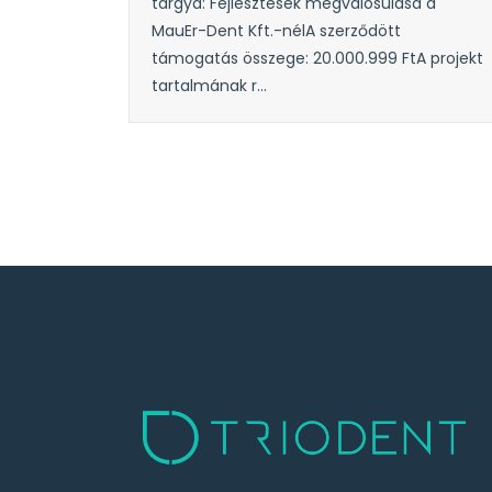
tárgya: Fejlesztések megvalósulása a
MauEr-Dent Kft.-nélA szerződött
támogatás összege: 20.000.999 FtA projekt
tartalmának r...
TRIODENT FOGÁSZATI CENTRUM