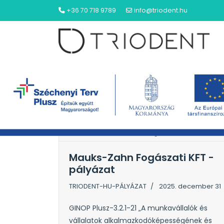
+36 70 718 9789
info@triodent.hu
NYITÓLAP
Mauks-Zahn Fogászati KFT
Mauks-Zahn Fogászati KFT -
pályázat
TRIODENT-HU-PÁLYÁZAT
2025. december 31
GINOP Plusz-3.2.1-21 „A munkavállalók és
vállalatok alkalmazkodóképességének és