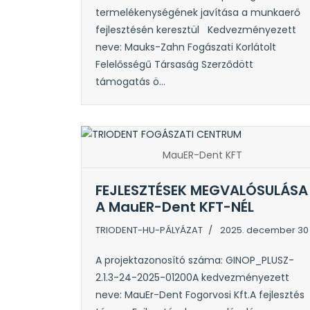
termelékenységének javítása a munkaerő
fejlesztésén keresztül Kedvezményezett
neve: Mauks-Zahn Fogászati Korlátolt
Felelősségű Társaság Szerződött
támogatás ö...
MauER-Dent KFT
FEJLESZTÉSEK MEGVALÓSULÁSA
A MauER-Dent KFT-NÉL
TRIODENT-HU-PÁLYÁZAT
2025. december 30
A projektazonosító száma: GINOP_PLUSZ-
2.1.3-24-2025-01200A kedvezményezett
neve: MauEr-Dent Fogorvosi Kft.A fejlesztés