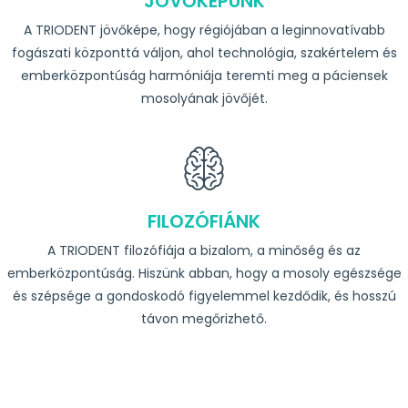
JÖVŐKÉPÜNK
A TRIODENT jövőképe, hogy régiójában a leginnovatívabb
fogászati központtá váljon, ahol technológia, szakértelem és
emberközpontúság harmóniája teremti meg a páciensek
mosolyának jövőjét.
FILOZÓFIÁNK
A TRIODENT filozófiája a bizalom, a minőség és az
emberközpontúság. Hiszünk abban, hogy a mosoly egészsége
és szépsége a gondoskodó figyelemmel kezdődik, és hosszú
távon megőrizhető.