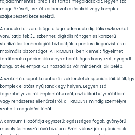
fájdalommentes, precíz és tartós megoldásokat, legyen szó
megelőzésről, esztétikai beavatkozásokról vagy komplex
szájsebészeti kezelésekről.
A rendelő felszereltsége a legmodernebb digitális eszközöket
vonultatja fel: 3D szkenner, digitális röntgen és korszerű
sterilizálási technológiák biztosítják a pontos diagnózist és a
maximális biztonságot. A TRIODENT-ben kiemelt figyelmet
fordítanak a páciensélményre: barátságos környezet, nyugodt
hangulat és empatikus hozzáállás vár mindenkit, aki belép.
A szakértő csapat különböző szakterületek specialistáiból áll, így
komplex ellátást nyújtanak egy helyen. Legyen szó
fogszabályozásról, implantátumról, esztétikai helyreállításról
vagy rendszeres ellenőrzésről, a TRIODENT mindig személyre
szabott megoldást kínál.
A centrum filozófiája egyszerű: egészséges fogak, gyönyörű
mosoly és hosszú távú bizalom. Ezért választják a páciensek