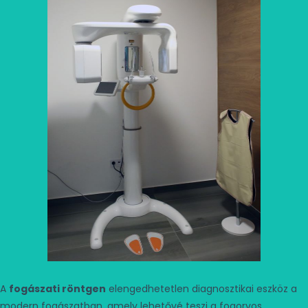
A
fogászati röntgen
elengedhetetlen diagnosztikai eszköz a
modern fogászatban, amely lehetővé teszi a fogorvos