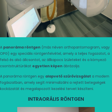
A
panoráma röntgen
(más néven orthopantomogram, vagy
OPG) egy speciális röntgenfelvétel, amely a teljes fogazatot, a
felső és alsó állcsontot, az állkapocs ízületeket és a környező
csontstruktúrákat
egyetlen képen
ábrázolja.
A panoráma röntgen egy
alapvető szűrővizsgálat
a modern
fogászatban, amely segít minimalizálni a rejtett betegségek
kockázatát és megalapozott kezelési tervet készíteni.
INTRAORÁLIS RÖNTGEN