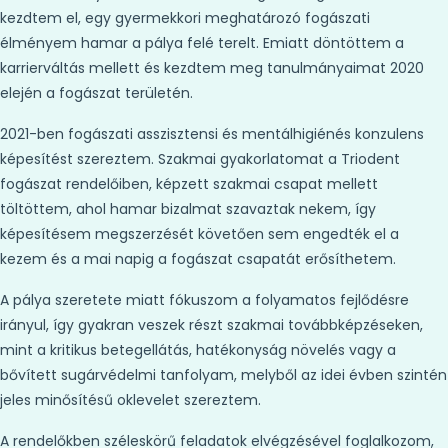
kezdtem el, egy gyermekkori meghatározó fogászati
élményem hamar a pálya felé terelt. Emiatt döntöttem a
karrierváltás mellett és kezdtem meg tanulmányaimat 2020
elején a fogászat területén.
2021-ben fogászati asszisztensi és mentálhigiénés konzulens
képesítést szereztem. Szakmai gyakorlatomat a Triodent
fogászat rendelőiben, képzett szakmai csapat mellett
töltöttem, ahol hamar bizalmat szavaztak nekem, így
képesítésem megszerzését követően sem engedték el a
kezem és a mai napig a fogászat csapatát erősíthetem.
A pálya szeretete miatt fókuszom a folyamatos fejlődésre
irányul, így gyakran veszek részt szakmai továbbképzéseken,
mint a kritikus betegellátás, hatékonyság növelés vagy a
bővített sugárvédelmi tanfolyam, melyből az idei évben szintén
jeles minősítésű oklevelet szereztem.
A rendelőkben széleskörű feladatok elvégzésével foglalkozom,