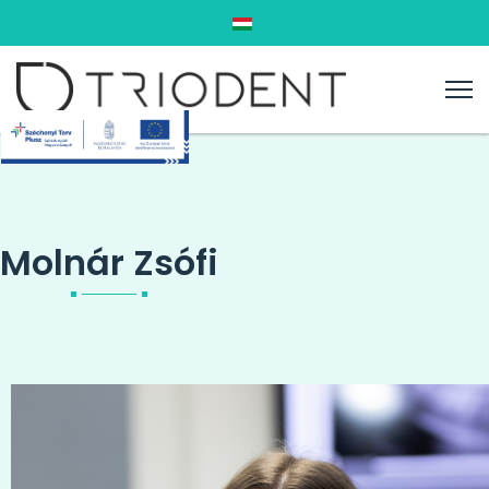
Válasszon nyelvet
Molnár Zsófi