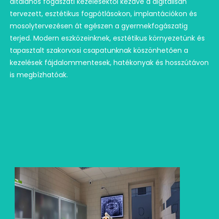
általános fogászati kezelésektől kezdve a digitálisan
tervezett, esztétikus fogpótlásokon, implantációkon és
mosolytervezésen át egészen a gyermekfogászatig
terjed. Modern eszközeinknek, esztétikus környezetünk és
tapasztalt szakorvosi csapatunknak köszönhetően a
kezelések fájdalommentesek, hatékonyak és hosszútávon
is megbízhatóak.