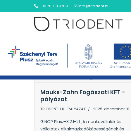
+36 70 718 9789
info@triodent.hu
NYITÓLAP
Mauks-Zahn Fogászati KFT
Mauks-Zahn Fogászati KFT -
pályázat
TRIODENT-HU-PÁLYÁZAT
2025. december 31
GINOP Plusz-3.2.1-21 „A munkavállalók és
vállalatok alkalmazkodóképességének és