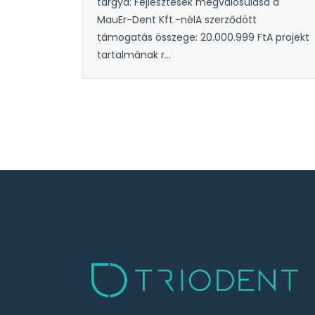
tárgya: Fejlesztések megvalósulása a
MauEr-Dent Kft.-nélA szerződött
támogatás összege: 20.000.999 FtA projekt
tartalmának r...
TRIODENT FOGÁSZATI CENTRUM