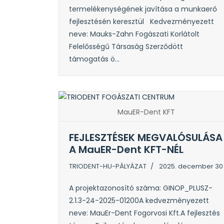
termelékenységének javítása a munkaerő
fejlesztésén keresztül Kedvezményezett
neve: Mauks-Zahn Fogászati Korlátolt
Felelősségű Társaság Szerződött
támogatás ö...
MauER-Dent KFT
FEJLESZTÉSEK MEGVALÓSULÁSA
A MauER-Dent KFT-NÉL
TRIODENT-HU-PÁLYÁZAT
2025. december 30
A projektazonosító száma: GINOP_PLUSZ-
2.1.3-24-2025-01200A kedvezményezett
neve: MauEr-Dent Fogorvosi Kft.A fejlesztés