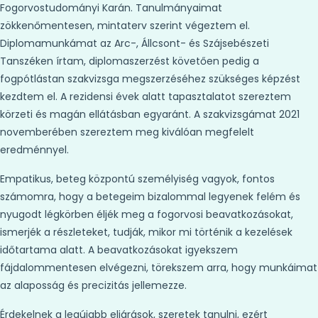
Fogorvostudományi Karán. Tanulmányaimat
zökkenőmentesen, mintaterv szerint végeztem el.
Diplomamunkámat az Arc-, Állcsont- és Szájsebészeti
Tanszéken írtam, diplomaszerzést követően pedig a
fogpótlástan szakvizsga megszerzéséhez szükséges képzést
kezdtem el. A rezidensi évek alatt tapasztalatot szereztem
körzeti és magán ellátásban egyaránt. A szakvizsgámat 2021
novemberében szereztem meg kiválóan megfelelt
eredménnyel.
Empatikus, beteg központú személyiség vagyok, fontos
számomra, hogy a betegeim bizalommal legyenek felém és
nyugodt légkörben éljék meg a fogorvosi beavatkozásokat,
ismerjék a részleteket, tudják, mikor mi történik a kezelések
időtartama alatt. A beavatkozásokat igyekszem
fájdalommentesen elvégezni, törekszem arra, hogy munkáimat
az alaposság és precizitás jellemezze.
Érdekelnek a legújabb eljárások, szeretek tanulni, ezért